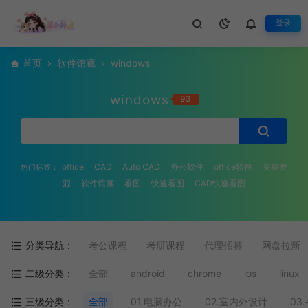
登录
首页
软件馆藏
windows
windows
93
office
CAD
Auto CAD
办公软件
office软件
免费资
热门标签：
源
软件馆藏
看图
快速看图
CAD快速看图
分类导航：
考公课程
考研课程
代理招募
网盘拉新
二级分类：
全部
android
chrome
ios
linux
三级分类：
全部
01.电脑办公
02.室内外设计
03