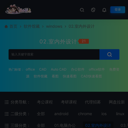
登录
首页
软件馆藏
windows
02.室内外设计
02.室内外设计
21
office
CAD
Auto CAD
办公软件
office软件
免费资
热门标签：
源
软件馆藏
看图
快速看图
CAD快速看图
分类导航：
考公课程
考研课程
代理招募
网盘拉新
二级分类：
全部
android
chrome
ios
linux
三级分类：
全部
01.电脑办公
02.室内外设计
03