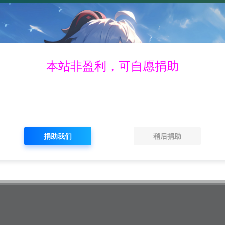
新
正版题库
对标同行
会员专区
软件馆藏
资源图库
堂
毕过题库
考证联盟
考试宝典
金考典
魔考大师
本站非盈利，可自愿捐助
免费
升级VIP无限免费下载
捐助我们
稍后捐助