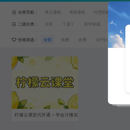
分类导航：
考公课程
考研课程
代理招募
网盘拉
二级分类：
全部
丫题丫
医学好题
柠檬云课
价格筛选：
全部
免费
收费
VIP专属
VIP
柠檬云课堂代开通 – 学会计懂实操，找工作不迷路