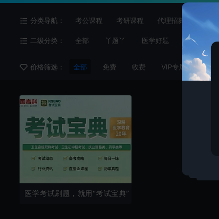
分类导航：
考公课程
考研课程
代理招募
网盘拉
二级分类：
全部
丫题丫
医学好题
柠檬云课
价格筛选：
全部
免费
收费
VIP专属
VIP
医学考试刷题，就用“考试宝典”！