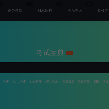
9
8
0
0
正版题库
对标同行
会员专区
软件馆
考试宝典
1
CAD
Auto CAD
办公软件
office软件
免费资源
软件馆藏
看图
快速