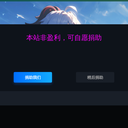
新
正版题库
对标同行
会员专区
软件馆藏
资源图库
堂
毕过题库
考证联盟
考试宝典
金考典
魔考大师
本站非盈利，可自愿捐助
免费
升级VIP无限免费下载
捐助我们
稍后捐助