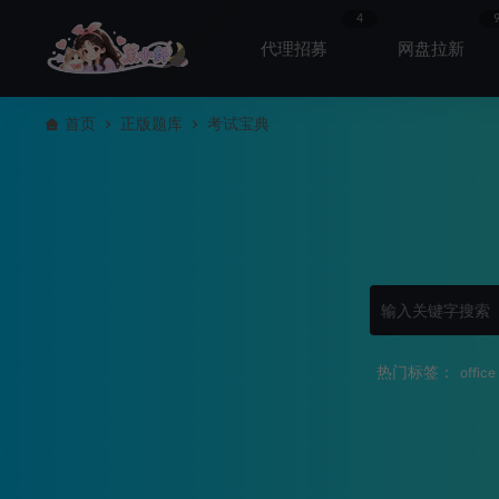
4
代理招募
网盘拉新
首页
正版题库
考试宝典
热门标签：
office