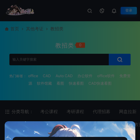
登录
首页
其他考证
教招类
教招类
0
office
CAD
Auto CAD
办公软件
office软件
免费资
热门标签：
源
软件馆藏
看图
快速看图
CAD快速看图
分类导航：
考公课程
考研课程
代理招募
网盘拉新
二级分类：
全部
专四专八
医学类
教招类
教
最新
最热
随机