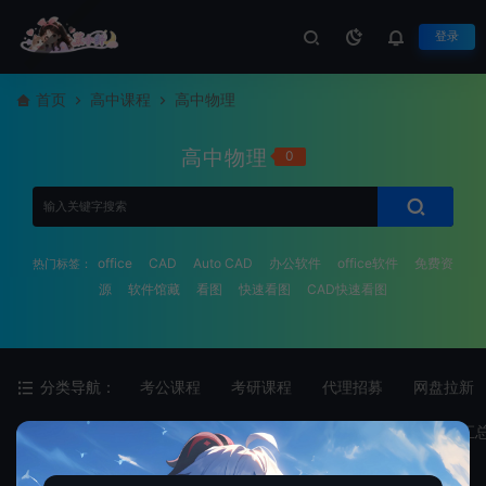
登录
首页
高中课程
高中物理
高中物理
0
office
CAD
Auto CAD
办公软件
office软件
免费资
热门标签：
源
软件馆藏
看图
快速看图
CAD快速看图
分类导航：
考公课程
考研课程
代理招募
网盘拉新
二级分类：
全部
高中化学
高中历史
高中各科汇
最新
最热
随机