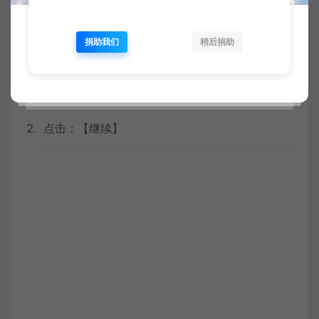
捐助我们
稍后捐助
15.
勾选：【我已阅读】
点击：【继续】