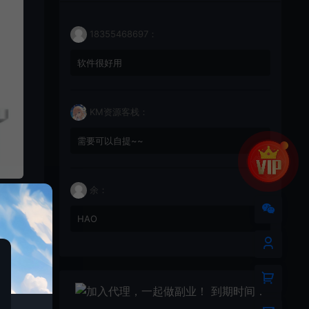
18355468697：
软件很好用
KM资源客栈：
需要可以自提~~
余：
HAO