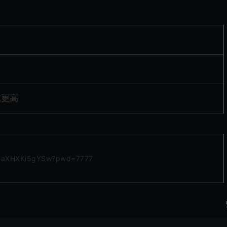
1或更高
YZaXHXKi5gYSw?pwd=7777