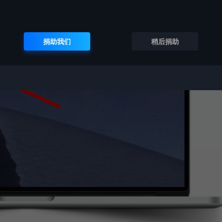
捐助我们
稍后捐助