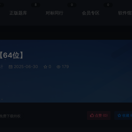
9
8
0
0
正版题库
对标同行
会员专区
软件馆
 【64位】
计
2025-06-30
0
179
点赞 (
0
)
收藏 (
免费下载特权