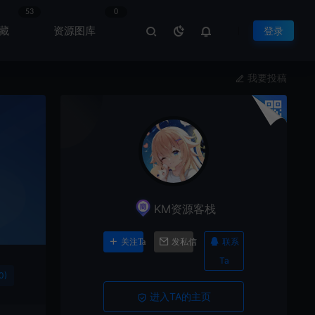
53
0
藏
资源图库
登录
我要投稿
KM资源客栈
联系
关注Ta
发私信
Ta
0)
进入TA的主页