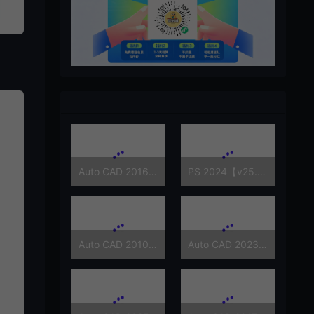
Auto CAD 2016【64位/32位】
PS 2024【v25.9】
Auto CAD 2010 【64位/32位】
Auto CAD 2023 【64位】