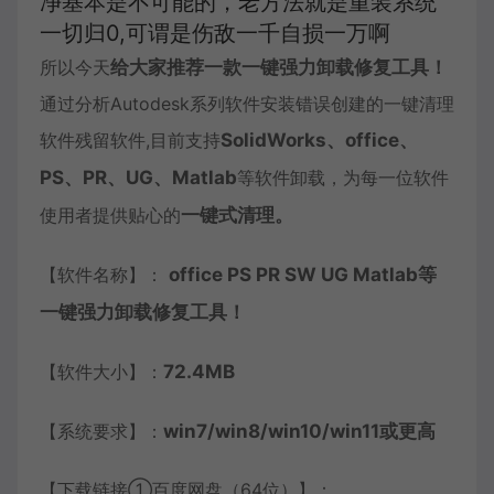
净基本是不可能的，老方法就是重装系统
一切归0,可谓是伤敌一千自损一万啊
所以今天
给大家推荐一款一键强力卸载修复工具！
通过分析Autodesk系列软件安装错误创建的一键清理
软件残留软件,目前支持
SolidWorks、office、
PS、PR、UG、Matlab
等软件卸载，为每一位软件
使用者提供贴心的
一键式清理。
【软件名称】：
office PS PR SW UG Matlab等
一键强力卸载修复工具！
【软件大小】：
72.4MB
【系统要求】：
win7/win8/win10/win11或更高
【下载链接①百度网盘（64位）】：