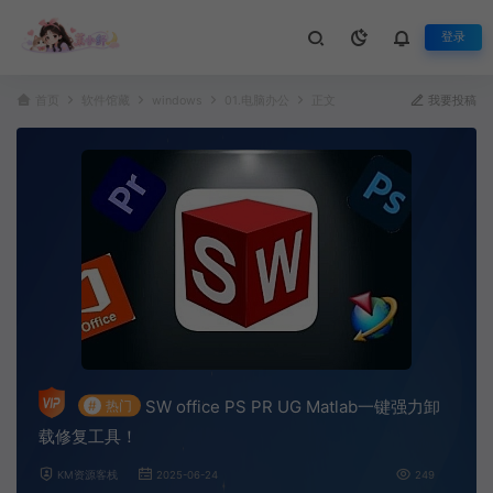
登录
首页
软件馆藏
windows
01.电脑办公
正文
我要投稿
SW office PS PR UG Matlab一键强力卸
#
热门
载修复工具！
KM资源客栈
2025-06-24
249