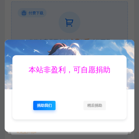
付费下载
当前内容需要支付
免费 K币
才能下载
VIP折扣
立即下载
升级会员
本站非盈利，可自愿捐助
收藏 (0)
打赏
点赞 (
0
)
捐助我们
稍后捐助
#免责声明#