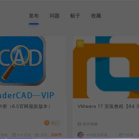
发布
问题
帖子
收藏
卡密（6.5官网最新版本）
VMware 17 安装教程【64 
#
热门
软件馆藏
源客栈
4个月前
659
35K币
KM资源客栈
1年前