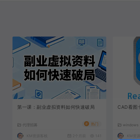
第一课：副业虚拟资料如何快速破局
CAD看图
#
热门
代理招募
windows
KM资源客栈
2个月前
141
KM资