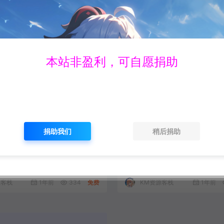
本站非盈利，可自愿捐助
捐助我们
稍后捐助
 14 安装教程【64 32位】
VMware 12 安装教程【64 
#
热门
软件馆藏
源客栈
1年前
334
免费
KM资源客栈
1年前