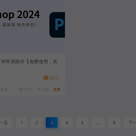
4百种常用插件【免费使用，先
#
热门
源客栈
1年前
380
免费
一页
1
2
3
4
5
…
8
下