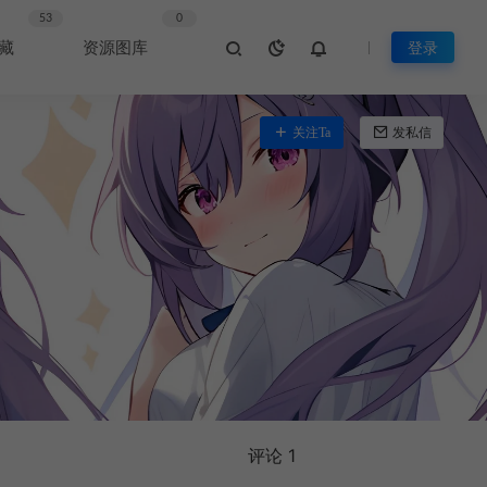
53
0
藏
资源图库
登录
关注Ta
发私信
评论 1