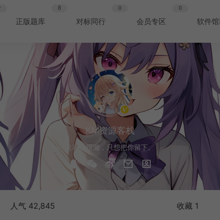
9
8
0
0
正版题库
对标同行
会员专区
软件馆
KM资源客栈
这家伙很懒，只想把你留下。
人气 42,845
收藏 1