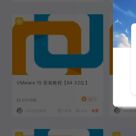
VMware 15 安装教程【64 32位】
VMware
#
热门
软件馆藏
软件馆藏
KM资源客栈
1年前
322
免费
KM资