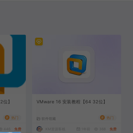
32位】
VMware 16 安装教程【64 32位】
#
#
热门
热门
软件馆藏
446
免费
KM资源客栈
1年前
368
免费