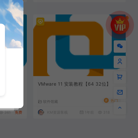
32位】
VMware 11 安装教程【64 32位】
#
#
热门
热门
软件馆藏
361
免费
KM资源客栈
1年前
318
免费