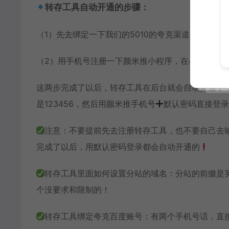
转存工具自动开通的步骤：
（1）先去绑定一下我们的5010的夸克渠道。
（2）用手机号注册一下颜米推小程序，在小程序里面绑
这两步完成了以后，转存工具在后台就会自动开通了
是123456，然后用颜米推手机号
默认密码直接登录
注意：不要提前先去注册转存工具，也不要自己去
完成了以后，用默认密码登录都会自动开通的
转存工具里面如何设置分站的域名：分站的前缀是
个没要求和限制的！
转存工具绑定夸克百度账号：有两个手机号话，直