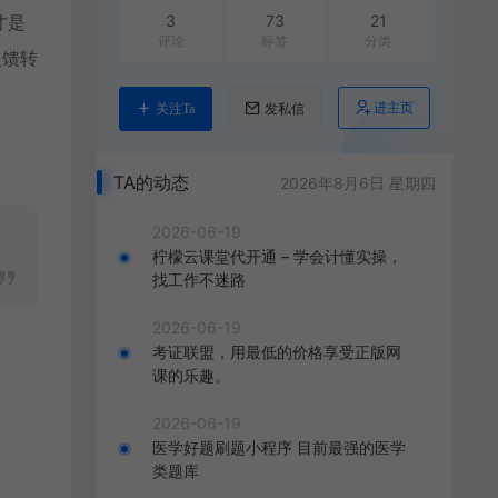
才是
3
73
21
评论
标签
分类
反馈转
进主页
关注Ta
发私信
TA的动态
2026年8月6日 星期四
2026-06-19
柠檬云课堂代开通 – 学会计懂实操，
找工作不迷路
2026-06-19
考证联盟，用最低的价格享受正版网
课的乐趣。
2026-06-19
医学好题刷题小程序 目前最强的医学
类题库