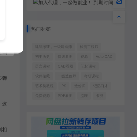
热门标签
建筑考证，一级建造师
检测工程师
密码
初中历史
快速看图
资源
Auto CAD
语言课程
CAD看图
记忆课程
软件馆藏
一级造价师
考研课程
步骤
艺术类教程
PS
造价师
记忆口才
免费资源
PDF看图
监理
卡密
，这
到相