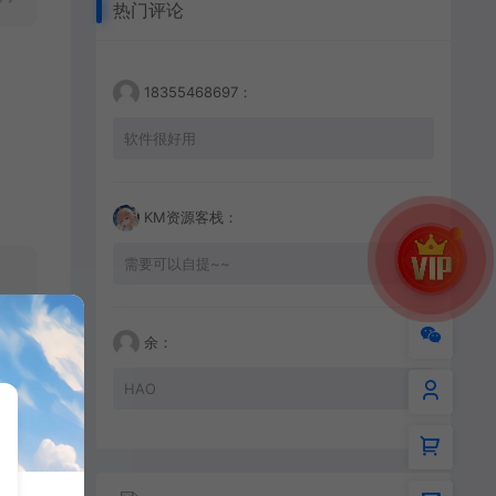
热门评论
18355468697：
软件很好用
KM资源客栈：
需要可以自提~~
余：
HAO