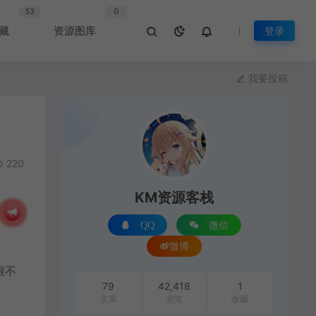
53
0
藏
资源图库
登录
我要投稿
220
KM资源客栈
QQ
微信
微博
很不
79
42,418
1
文章
浏览
收藏