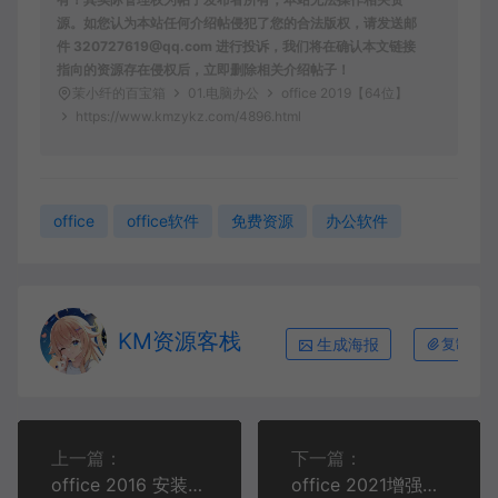
源。如您认为本站任何介绍帖侵犯了您的合法版权，请发送邮
件 320727619@qq.com 进行投诉，我们将在确认本文链接
指向的资源存在侵权后，立即删除相关介绍帖子！
茉小纤的百宝箱
01.电脑办公
office 2019【64位】
https://www.kmzykz.com/4896.html
office
office软件
免费资源
办公软件
KM资源客栈
生成海报
复制本
上一篇：
下一篇：
office 2016 安装教程【64_32位】
office 2021增强正式版