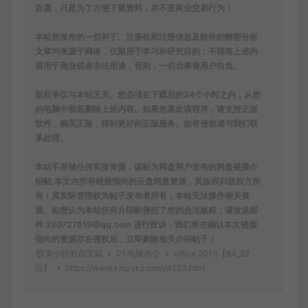
自愿，只是为了方便下载资料，并不是商业交易行为！
本站所发布的一切补丁、注册机和注册信息及软件的解密分析
文章均来源于网络，仅限用于学习和研究目的；不得将上述内
容用于商业或者非法用途，否则，一切后果请用户自负。
版权争议与本站无关。您必须在下载后的24个小时之内，从您
的电脑中彻底删除上述内容。如果您喜欢该程序，请支持正版
软件，购买正版，得到更好的正版服务。如有侵权请与我们联
系处理。
本站不存储任何实质资源，该帖为网盘用户发布的网盘链接介
绍帖,本文内所有链接指向的云盘网盘资源，其版权归版权方所
有！其实际管理权为帖子发布者所有，本站无法操作相关资
源。如您认为本站任何介绍帖侵犯了您的合法版权，请发送邮
件 320727619@qq.com 进行投诉，我们将在确认本文链接
指向的资源存在侵权后，立即删除相关介绍帖子！
茉小纤的百宝箱
01.电脑办公
office 2013【64_32
位】
https://www.kmzykz.com/4523.html