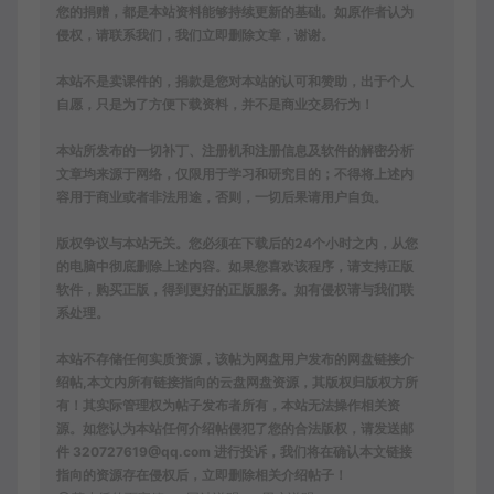
您的捐赠，都是本站资料能够持续更新的基础。如原作者认为
侵权，请联系我们，我们立即删除文章，谢谢。
本站不是卖课件的，捐款是您对本站的认可和赞助，出于个人
自愿，只是为了方便下载资料，并不是商业交易行为！
本站所发布的一切补丁、注册机和注册信息及软件的解密分析
文章均来源于网络，仅限用于学习和研究目的；不得将上述内
容用于商业或者非法用途，否则，一切后果请用户自负。
版权争议与本站无关。您必须在下载后的24个小时之内，从您
的电脑中彻底删除上述内容。如果您喜欢该程序，请支持正版
软件，购买正版，得到更好的正版服务。如有侵权请与我们联
系处理。
本站不存储任何实质资源，该帖为网盘用户发布的网盘链接介
绍帖,本文内所有链接指向的云盘网盘资源，其版权归版权方所
有！其实际管理权为帖子发布者所有，本站无法操作相关资
源。如您认为本站任何介绍帖侵犯了您的合法版权，请发送邮
件 320727619@qq.com 进行投诉，我们将在确认本文链接
指向的资源存在侵权后，立即删除相关介绍帖子！