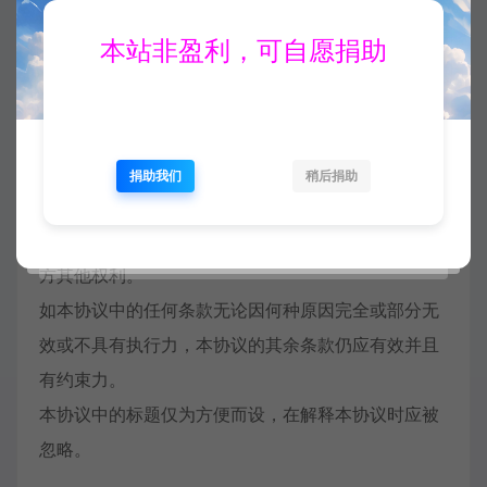
达。
本站非盈利，可自愿捐助
补充内容
如双方就本协议内容或其执行发生任何争议，双方应
尽量友好协商解决；协商不成时，任何一方均可向本
站所在地的人民法院提起诉讼。
捐助我们
稍后捐助
本协议构成双方对本协议之约定事项及其他有关事宜
的完整协议，除本协议规定的之外，未赋予本协议各
方其他权利。
如本协议中的任何条款无论因何种原因完全或部分无
效或不具有执行力，本协议的其余条款仍应有效并且
有约束力。
本协议中的标题仅为方便而设，在解释本协议时应被
忽略。