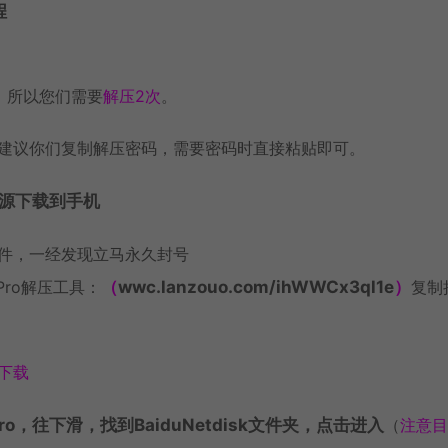
程
，所以您们需要
解压2次
。
建议你们复制解压密码，需要密码时直接粘贴即可。
资源下载到手机
件，一经发现立马永久封号
 Pro解压工具：
（
wwc.lanzouo.com/ihWWCx3ql1e
）
复制
下载
 Pro，往下滑，找到BaiduNetdisk文件夹，点击进入
（
注意目