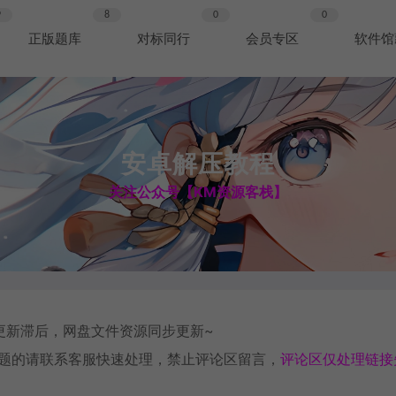
9
8
0
0
正版题库
对标同行
会员专区
软件馆
安卓解压教程
关注公众号【KM资源客栈】
更新滞后，网盘文件资源同步更新~
题的请
联系客服
快速处理，禁止评论区留言，
评论区仅处理链接