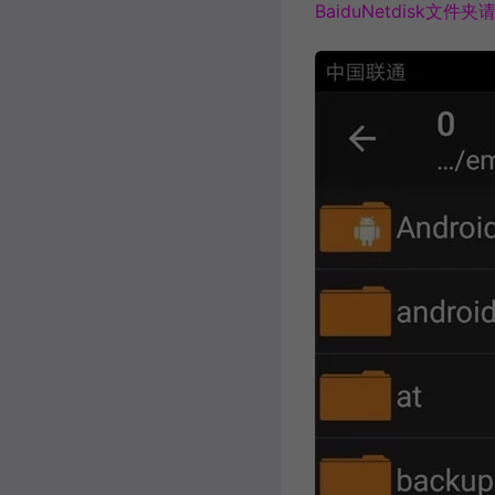
BaiduNetdisk