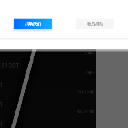
捐助我们
稍后捐助